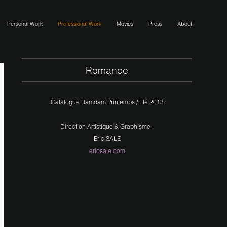
Personal Work
Professional Work
Movies
Press
About
Romance
Catalogue Ramdam Printemps / Eté 2013
Direction Artistique & Graphisme :
Eric SALE
ericsale.com