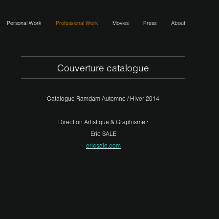
Personal Work
Professional Work
Movies
Press
About
Couverture catalogue
Catalogue Ramdam Automne / Hiver 2014
Direction Artistique & Graphisme :
Eric SALE
ericsale.com