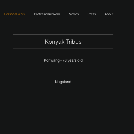
Personal Work
Professional Work
Movies
Press
About
Konyak Tribes
Konwang - 76 years old
Nagaland